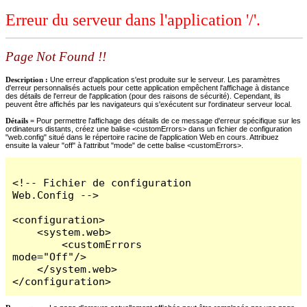
Erreur du serveur dans l'application '/'.
Page Not Found !!
Description :
Une erreur d'application s'est produite sur le serveur. Les paramètres
d'erreur personnalisés actuels pour cette application empêchent l'affichage à distance
des détails de l'erreur de l'application (pour des raisons de sécurité). Cependant, ils
peuvent être affichés par les navigateurs qui s'exécutent sur l'ordinateur serveur local.
Détails =
Pour permettre l'affichage des détails de ce message d'erreur spécifique sur les
ordinateurs distants, créez une balise <customErrors> dans un fichier de configuration
"web.config" situé dans le répertoire racine de l'application Web en cours. Attribuez
ensuite la valeur "off" à l'attribut "mode" de cette balise <customErrors>.
<!-- Fichier de configuration 
Web.Config -->

<configuration>

    <system.web>

        <customErrors 
mode="Off"/>

    </system.web>

</configuration>