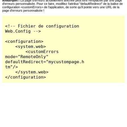
Remarques :
La page d'erreurs actuellement affichée peut être remplacée par une page
d'erreurs personnalisée. Pour ce faire, modifiez l'attribut "defaultRedirect" de la balise de
configuration <customErrors> de l'application, de sorte qu'il pointe vers une URL de la
page d'erreurs personnalisée !
<!-- Fichier de configuration 
Web.Config -->

<configuration>

    <system.web>

        <customErrors 
mode="RemoteOnly" 
defaultRedirect="mycustompage.h
tm"/>

    </system.web>

</configuration>