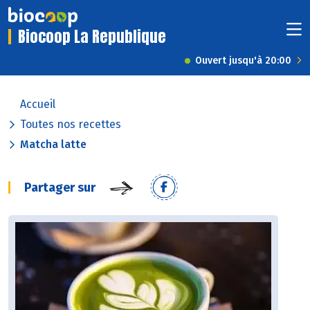
Biocoop La Republique
Ouvert jusqu'à 20:00
Accueil
Toutes nos recettes
Matcha latte
Partager sur