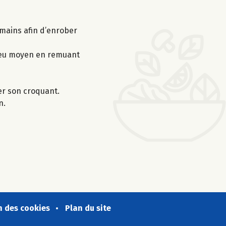
s mains afin d’enrober
à feu moyen en remuant
er son croquant.
n.
n des cookies
Plan du site