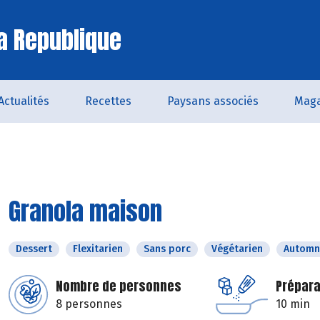
a Republique
Actualités
Recettes
Paysans associés
Maga
Granola maison
Dessert
Flexitarien
Sans porc
Végétarien
Automn
Nombre de personnes
Prépara
8 personnes
10 min