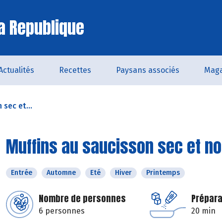
a Republique
Actualités
Recettes
Paysans associés
Maga
 sec et...
Muffins au saucisson sec et no
Entrée
Automne
Eté
Hiver
Printemps
Nombre de personnes
Prépara
6 personnes
20 min