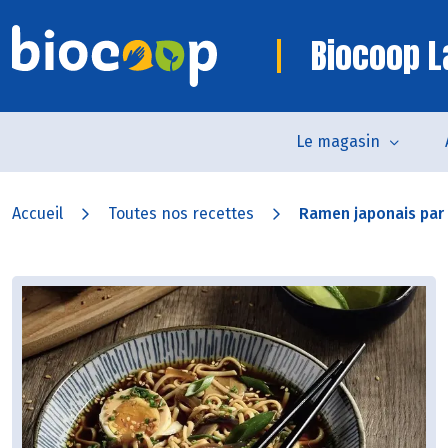
Biocoop L
Le magasin
Accueil
Toutes nos recettes
Ramen japonais par 