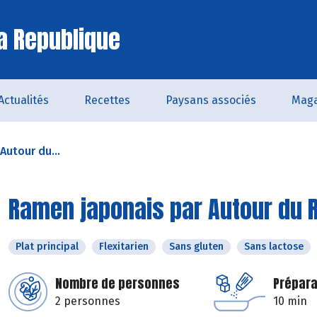
a Republique
Actualités
Recettes
Paysans associés
Maga
Autour du...
Ramen japonais par Autour du R
Plat principal
Flexitarien
Sans gluten
Sans lactose
Nombre de personnes
Prépara
2 personnes
10 min