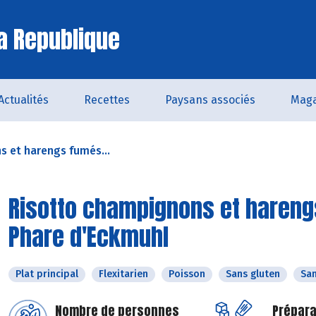
a Republique
Actualités
Recettes
Paysans associés
Maga
 et harengs fumés...
Risotto champignons et harengs
Phare d'Eckmuhl
Plat principal
Flexitarien
Poisson
Sans gluten
San
Nombre de personnes
Prépara