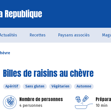
a Republique
Actualités
Recettes
Paysans associés
Maga
chèvre
Billes de raisins au chèvre
Apéritif
Sans gluten
Végétarien
Automne
Nombre de personnes
Prépara
4 personnes
10 min