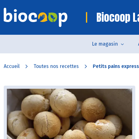
Biocoop L
Le magasin
Accueil
Toutes nos recettes
Petits pains express 