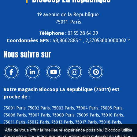
19 avenue de la Republique
75011 Paris
Téléphone :
01 55 28 64 29
Coordonnées GPS :
48,8662885 ° , 2,37053600000002 °
Nous suivre sur
Votre magasin Biocoop La Republique (75011) est
proche de :
75001 Paris, 75002 Paris, 75003 Paris, 75004 Paris, 75005 Paris,
75006 Paris, 75007 Paris, 75008 Paris, 75009 Paris, 75010 Paris,
75011 Paris, 75012 Paris, 75013 Paris, 75017 Paris, 75018 Paris,
75019 Paris, 75020 Paris, 93170 Bagnolet, 93310 Le Pré-St-Gervais,
Afin de vous offrir la meilleure expérience possible, Biocoop utilise
93260 Les Lilas, 93100 Montreuil, 93500 Pantin, 94160 St-Mandé
des cookies : pour assurer une performance optimale du site, pour