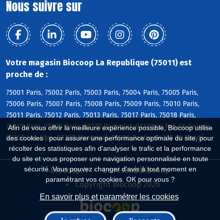
Nous suivre sur
Votre magasin Biocoop La Republique (75011) est
proche de :
75001 Paris, 75002 Paris, 75003 Paris, 75004 Paris, 75005 Paris,
75006 Paris, 75007 Paris, 75008 Paris, 75009 Paris, 75010 Paris,
75011 Paris, 75012 Paris, 75013 Paris, 75017 Paris, 75018 Paris,
75019 Paris, 75020 Paris, 93170 Bagnolet, 93310 Le Pré-St-Gervais,
Afin de vous offrir la meilleure expérience possible, Biocoop utilise
93260 Les Lilas, 93100 Montreuil, 93500 Pantin, 94160 St-Mandé
des cookies : pour assurer une performance optimale du site, pour
récolter des statistiques afin d'analyser le trafic et la performance
du site et vous proposer une navigation personnalisée en toute
sécurité. Vous pouvez changer d'avis à tout moment en
Biocoop.fr
Le réseau Biocoop
paramétrant vos cookies. OK pour vous ?
Copyright Biocoop 2026
En savoir plus et paramétrer les cookies