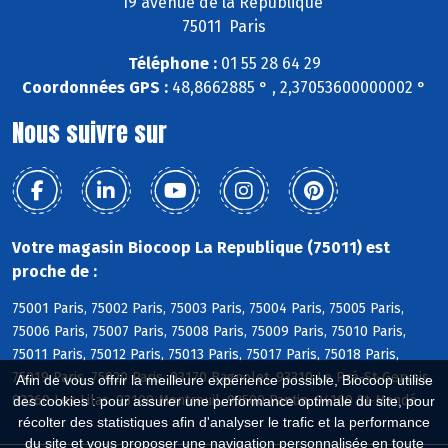
19 avenue de la Republique
75011 Paris
Téléphone :
01 55 28 64 29
Coordonnées GPS :
48,8662885 ° , 2,37053600000002 °
Nous suivre sur
Votre magasin Biocoop La Republique (75011) est
proche de :
75001 Paris, 75002 Paris, 75003 Paris, 75004 Paris, 75005 Paris,
75006 Paris, 75007 Paris, 75008 Paris, 75009 Paris, 75010 Paris,
75011 Paris, 75012 Paris, 75013 Paris, 75017 Paris, 75018 Paris,
75019 Paris, 75020 Paris, 93170 Bagnolet, 93310 Le Pré-St-Gervais,
Afin de vous offrir la meilleure expérience possible, Biocoop utilise
93260 Les Lilas, 93100 Montreuil, 93500 Pantin, 94160 St-Mandé
des cookies : pour assurer une performance optimale du site, pour
récolter des statistiques afin d'analyser le trafic et la performance
du site et vous proposer une navigation personnalisée en toute