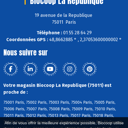
Biocoop La Republique
19 avenue de la Republique
75011 Paris
Téléphone :
01 55 28 64 29
Coordonnées GPS :
48,8662885 ° , 2,37053600000002 °
Nous suivre sur
Votre magasin Biocoop La Republique (75011) est
proche de :
75001 Paris, 75002 Paris, 75003 Paris, 75004 Paris, 75005 Paris,
75006 Paris, 75007 Paris, 75008 Paris, 75009 Paris, 75010 Paris,
75011 Paris, 75012 Paris, 75013 Paris, 75017 Paris, 75018 Paris,
75019 Paris, 75020 Paris, 93170 Bagnolet, 93310 Le Pré-St-Gervais,
Afin de vous offrir la meilleure expérience possible, Biocoop utilise