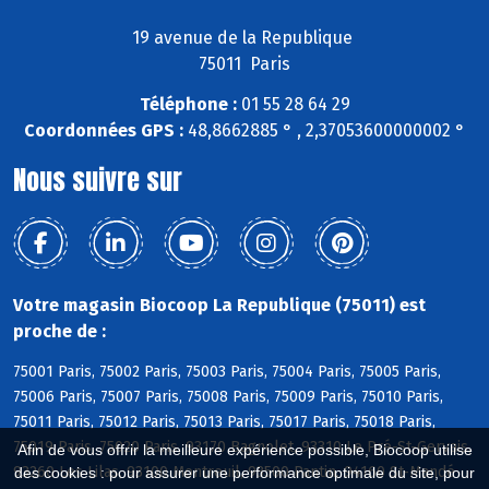
19 avenue de la Republique
75011 Paris
Téléphone :
01 55 28 64 29
Coordonnées GPS :
48,8662885 ° , 2,37053600000002 °
Nous suivre sur
Votre magasin Biocoop La Republique (75011) est
proche de :
75001 Paris, 75002 Paris, 75003 Paris, 75004 Paris, 75005 Paris,
75006 Paris, 75007 Paris, 75008 Paris, 75009 Paris, 75010 Paris,
75011 Paris, 75012 Paris, 75013 Paris, 75017 Paris, 75018 Paris,
75019 Paris, 75020 Paris, 93170 Bagnolet, 93310 Le Pré-St-Gervais,
Afin de vous offrir la meilleure expérience possible, Biocoop utilise
93260 Les Lilas, 93100 Montreuil, 93500 Pantin, 94160 St-Mandé
des cookies : pour assurer une performance optimale du site, pour