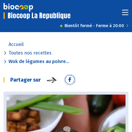
Biocoop La Republique
Bientôt fermé - Ferme à 20:00
Accueil
Toutes nos recettes
Wok de légumes au poivre...
Partager sur