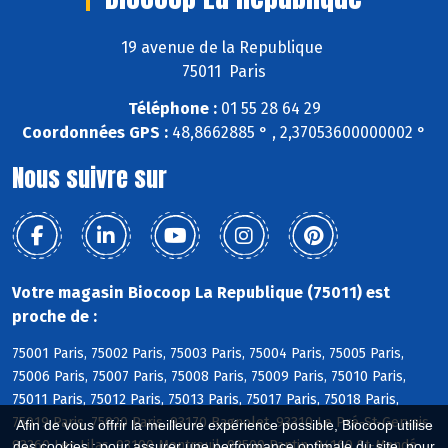
19 avenue de la Republique
75011 Paris
Téléphone :
01 55 28 64 29
Coordonnées GPS :
48,8662885 ° , 2,37053600000002 °
Nous suivre sur
Votre magasin Biocoop La Republique (75011) est
proche de :
75001 Paris, 75002 Paris, 75003 Paris, 75004 Paris, 75005 Paris,
75006 Paris, 75007 Paris, 75008 Paris, 75009 Paris, 75010 Paris,
75011 Paris, 75012 Paris, 75013 Paris, 75017 Paris, 75018 Paris,
75019 Paris, 75020 Paris, 93170 Bagnolet, 93310 Le Pré-St-Gervais,
Afin de vous offrir la meilleure expérience possible, Biocoop utilise
93260 Les Lilas, 93100 Montreuil, 93500 Pantin, 94160 St-Mandé
des cookies : pour assurer une performance optimale du site, pour