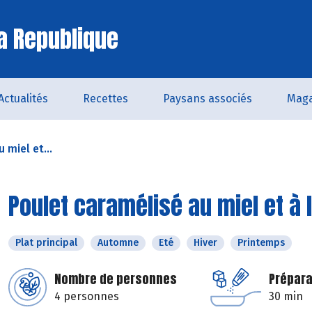
a Republique
Actualités
Recettes
Paysans associés
Maga
 miel et...
Poulet caramélisé au miel et à
Plat principal
Automne
Eté
Hiver
Printemps
Nombre de personnes
Prépara
4 personnes
30 min