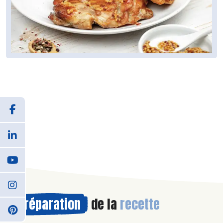
Préparation
de la
recette