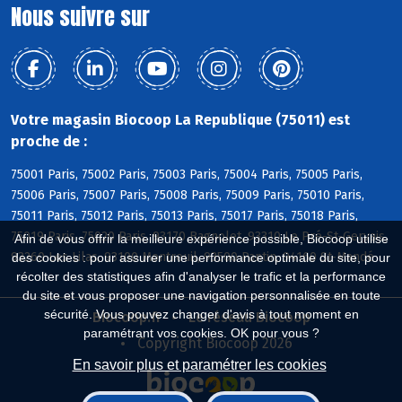
Nous suivre sur
Votre magasin Biocoop La Republique (75011) est
proche de :
75001 Paris, 75002 Paris, 75003 Paris, 75004 Paris, 75005 Paris,
75006 Paris, 75007 Paris, 75008 Paris, 75009 Paris, 75010 Paris,
75011 Paris, 75012 Paris, 75013 Paris, 75017 Paris, 75018 Paris,
75019 Paris, 75020 Paris, 93170 Bagnolet, 93310 Le Pré-St-Gervais,
Afin de vous offrir la meilleure expérience possible, Biocoop utilise
93260 Les Lilas, 93100 Montreuil, 93500 Pantin, 94160 St-Mandé
des cookies : pour assurer une performance optimale du site, pour
récolter des statistiques afin d'analyser le trafic et la performance
du site et vous proposer une navigation personnalisée en toute
sécurité. Vous pouvez changer d'avis à tout moment en
Biocoop.fr
Le réseau Biocoop
paramétrant vos cookies. OK pour vous ?
Copyright Biocoop 2026
En savoir plus et paramétrer les cookies