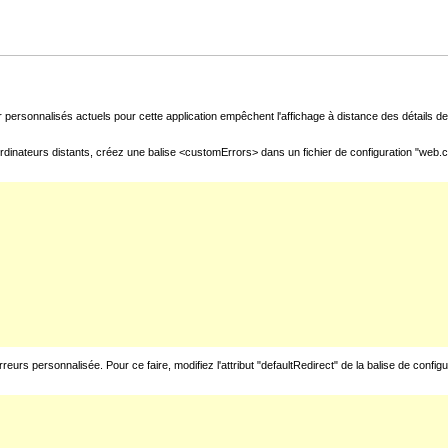
 personnalisés actuels pour cette application empêchent l'affichage à distance des détails de 
rdinateurs distants, créez une balise <customErrors> dans un fichier de configuration "web.con
urs personnalisée. Pour ce faire, modifiez l'attribut "defaultRedirect" de la balise de config