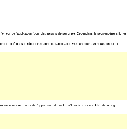
l'erreur de l'application (pour des raisons de sécurité). Cependant, ils peuvent être affichés
fig" situé dans le répertoire racine de l'application Web en cours. Attribuez ensuite la
uration <customErrors> de l'application, de sorte qu'il pointe vers une URL de la page