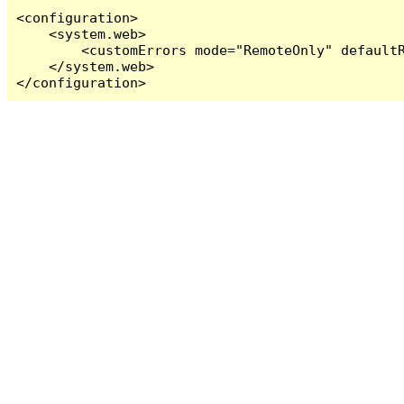
<configuration>

    <system.web>

        <customErrors mode="RemoteOnly" defaultR
    </system.web>

</configuration>