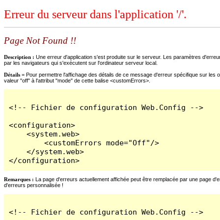
Erreur du serveur dans l'application '/'.
Page Not Found !!
Description :
Une erreur d'application s'est produite sur le serveur. Les paramètres d'erreur
par les navigateurs qui s'exécutent sur l'ordinateur serveur local.
Détails =
Pour permettre l'affichage des détails de ce message d'erreur spécifique sur les o
valeur "off" à l'attribut "mode" de cette balise <customErrors>.
<!-- Fichier de configuration Web.Config -->

<configuration>

    <system.web>

        <customErrors mode="Off"/>

    </system.web>

</configuration>
Remarques :
La page d'erreurs actuellement affichée peut être remplacée par une page d'erre
d'erreurs personnalisée !
<!-- Fichier de configuration Web.Config -->
