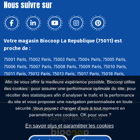
Nous suivre sur
Votre magasin Biocoop La Republique (75011) est
proche de :
75001 Paris, 75002 Paris, 75003 Paris, 75004 Paris, 75005 Paris,
75006 Paris, 75007 Paris, 75008 Paris, 75009 Paris, 75010 Paris,
75011 Paris, 75012 Paris, 75013 Paris, 75017 Paris, 75018 Paris,
75019 Paris, 75020 Paris, 93170 Bagnolet, 93310 Le Pré-St-Gervais,
Afin de vous offrir la meilleure expérience possible, Biocoop utilise
93260 Les Lilas, 93100 Montreuil, 93500 Pantin, 94160 St-Mandé
des cookies : pour assurer une performance optimale du site, pour
récolter des statistiques afin d'analyser le trafic et la performance
du site et vous proposer une navigation personnalisée en toute
sécurité. Vous pouvez changer d'avis à tout moment en
Biocoop.fr
Le réseau Biocoop
paramétrant vos cookies. OK pour vous ?
Copyright Biocoop 2026
En savoir plus et paramétrer les cookies