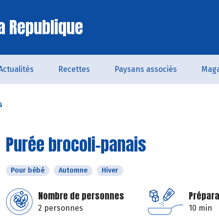
a Republique
Actualités
Recettes
Paysans associés
Maga
s
Purée brocoli-panais
Pour bébé
Automne
Hiver
Nombre de personnes
Prépara
2 personnes
10 min