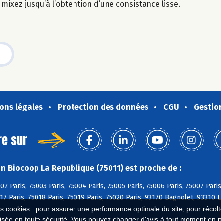
t mixez jusqu’à l’obtention d’une consistance lisse.
ons légales
Protection des données
CGU
Gestio
re sur
n Biocoop La Republique (75011) est proche de :
02 Paris, 75003 Paris, 75004 Paris, 75005 Paris, 75006 Paris, 75007 Paris
017 Paris, 75018 Paris, 75019 Paris, 75020 Paris, 93170 Bagnolet, 93310 
é
es cookies : pour assurer une performance optimale du site, pour récolter
isée en toute sécurité. Vous pouvez changer d'avis à tout moment en 