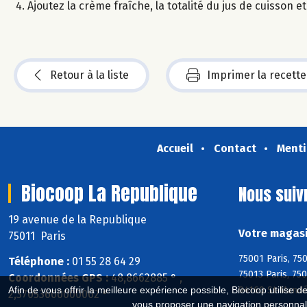
Ajoutez la crème fraîche, la totalité du jus de cuisson e
Retour à la liste
Imprimer la recette
Accueil
Contact
Menti
Biocoop La Republique
Nous suiv
19 avenue de la Republique
Votre magasi
75011 Paris
75001 Paris, 750
Téléphone :
01 55 28 64 29
75013 Paris, 75
Coordonnées GPS :
48,8662885 ° ,
94160 St-Mand
Afin de vous offrir la meilleure expérience possible, Biocoop utilise d
2,37053600000002 °
vous proposer une navigation personnal