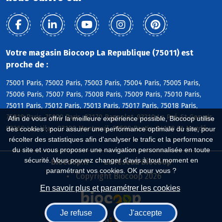
Votre magasin Biocoop La Republique (75011) est
proche de :
75001 Paris, 75002 Paris, 75003 Paris, 75004 Paris, 75005 Paris,
75006 Paris, 75007 Paris, 75008 Paris, 75009 Paris, 75010 Paris,
75011 Paris, 75012 Paris, 75013 Paris, 75017 Paris, 75018 Paris,
75019 Paris, 75020 Paris, 93170 Bagnolet, 93310 Le Pré-St-Gervais,
Afin de vous offrir la meilleure expérience possible, Biocoop utilise
93260 Les Lilas, 93100 Montreuil, 93500 Pantin, 94160 St-Mandé
des cookies : pour assurer une performance optimale du site, pour
récolter des statistiques afin d'analyser le trafic et la performance
du site et vous proposer une navigation personnalisée en toute
sécurité. Vous pouvez changer d'avis à tout moment en
Biocoop.fr
Le réseau Biocoop
paramétrant vos cookies. OK pour vous ?
Copyright Biocoop 2026
En savoir plus et paramétrer les cookies
Je refuse
J'accepte
Réalisé par