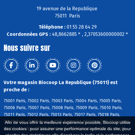
19 avenue de la Republique
75011 Paris
Téléphone :
01 55 28 64 29
Coordonnées GPS :
48,8662885 ° , 2,37053600000002 °
Nous suivre sur
Votre magasin Biocoop La Republique (75011) est
proche de :
75001 Paris, 75002 Paris, 75003 Paris, 75004 Paris, 75005 Paris,
75006 Paris, 75007 Paris, 75008 Paris, 75009 Paris, 75010 Paris,
75011 Paris, 75012 Paris, 75013 Paris, 75017 Paris, 75018 Paris,
75019 Paris, 75020 Paris, 93170 Bagnolet, 93310 Le Pré-St-Gervais,
Afin de vous offrir la meilleure expérience possible, Biocoop utilise
93260 Les Lilas, 93100 Montreuil, 93500 Pantin, 94160 St-Mandé
des cookies : pour assurer une performance optimale du site, pour