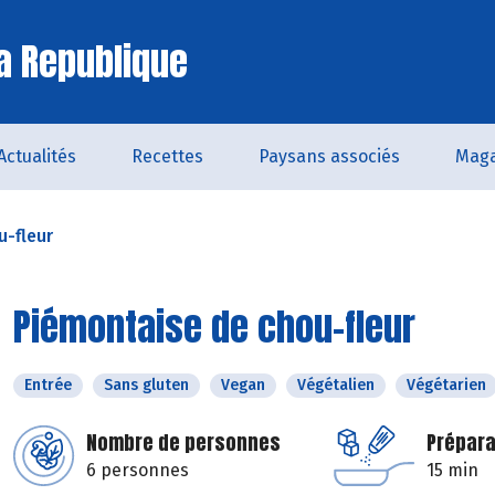
a Republique
Actualités
Recettes
Paysans associés
Maga
u-fleur
Piémontaise de chou-fleur
Entrée
Sans gluten
Vegan
Végétalien
Végétarien
Nombre de personnes
Prépara
6 personnes
15 min