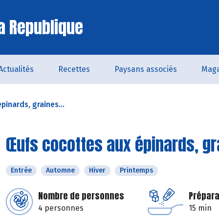
a Republique
Actualités
Recettes
Paysans associés
Maga
inards, graines...
Œufs cocottes aux épinards, g
Entrée
Automne
Hiver
Printemps
Nombre de personnes
Prépara
4 personnes
15 min