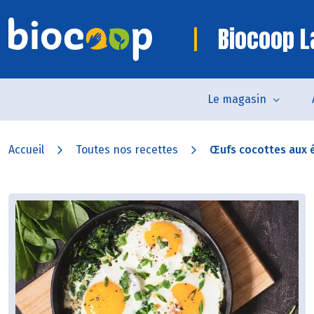
Biocoop L
Le magasin
Accueil
Toutes nos recettes
Œufs cocottes aux ép