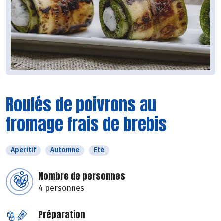
Roulés de poivrons au
fromage frais de brebis
Apéritif
Automne
Eté
Nombre de personnes
4 personnes
Préparation