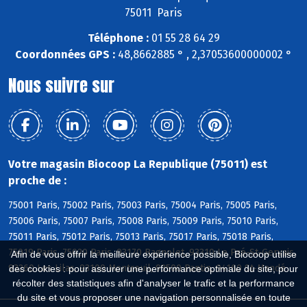
75011 Paris
Téléphone :
01 55 28 64 29
Coordonnées GPS :
48,8662885 ° , 2,37053600000002 °
Nous suivre sur
Votre magasin Biocoop La Republique (75011) est
proche de :
75001 Paris, 75002 Paris, 75003 Paris, 75004 Paris, 75005 Paris,
75006 Paris, 75007 Paris, 75008 Paris, 75009 Paris, 75010 Paris,
75011 Paris, 75012 Paris, 75013 Paris, 75017 Paris, 75018 Paris,
75019 Paris, 75020 Paris, 93170 Bagnolet, 93310 Le Pré-St-Gervais,
Afin de vous offrir la meilleure expérience possible, Biocoop utilise
93260 Les Lilas, 93100 Montreuil, 93500 Pantin, 94160 St-Mandé
des cookies : pour assurer une performance optimale du site, pour
récolter des statistiques afin d'analyser le trafic et la performance
du site et vous proposer une navigation personnalisée en toute