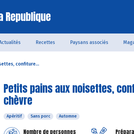
a Republique
Actualités
Recettes
Paysans associés
Maga
ettes, confiture...
Petits pains aux noisettes, con
chèvre
Apéritif
Sans porc
Automne
Nombre de personnes
Prépara