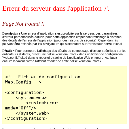
Erreur du serveur dans l'application '/'.
Page Not Found !!
Description :
Une erreur d'application s'est produite sur le serveur. Les paramètres
d'erreur personnalisés actuels pour cette application empêchent l'affichage à distance
des détails de l'erreur de l'application (pour des raisons de sécurité). Cependant, ils
peuvent être affichés par les navigateurs qui s'exécutent sur l'ordinateur serveur local.
Détails =
Pour permettre l'affichage des détails de ce message d'erreur spécifique sur les
ordinateurs distants, créez une balise <customErrors> dans un fichier de configuration
"web.config" situé dans le répertoire racine de l'application Web en cours. Attribuez
ensuite la valeur "off" à l'attribut "mode" de cette balise <customErrors>.
<!-- Fichier de configuration 
Web.Config -->

<configuration>

    <system.web>

        <customErrors 
mode="Off"/>

    </system.web>

</configuration>