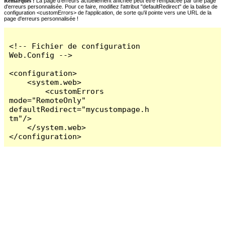
Remarques :
La page d'erreurs actuellement affichée peut être remplacée par une page
d'erreurs personnalisée. Pour ce faire, modifiez l'attribut "defaultRedirect" de la balise de
configuration <customErrors> de l'application, de sorte qu'il pointe vers une URL de la
page d'erreurs personnalisée !
<!-- Fichier de configuration 
Web.Config -->

<configuration>

    <system.web>

        <customErrors 
mode="RemoteOnly" 
defaultRedirect="mycustompage.h
tm"/>

    </system.web>

</configuration>