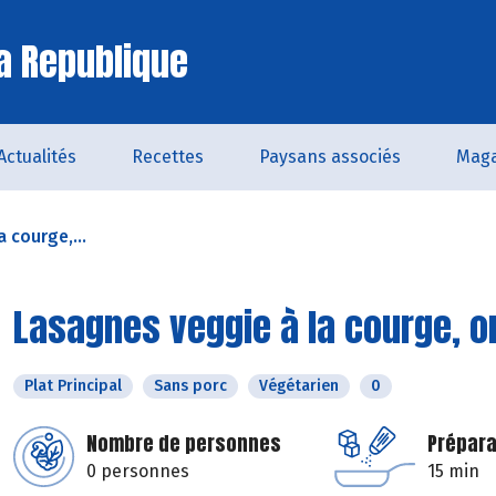
a Republique
Actualités
Recettes
Paysans associés
Maga
 courge,...
Lasagnes veggie à la courge, o
Plat Principal
Sans porc
Végétarien
0
Nombre de personnes
Prépara
0 personnes
15 min