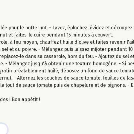
ée pour le butternut. - Lavez, épluchez, évidez et découpez 
nut et faites-le cuire pendant 15 minutes à couvert.
e, à feu moyen, chauffez l'huile d'olive et faites revenir l'a
u sel et du poivre. - Mélangez puis laissez mijoter pendant 10
replacez-le dans sa casserole, hors du feu. - Ajoutez du sel et
le. - Mélangez jusqu'à obtenir une texture homogène. - Si be
 à gratin préalablement huilé, déposez un fond de sauce toma
ernut. - Alternez les couches de sauce tomate, feuilles de la
 le tout de sauce tomate puis de chapelure et de pignons. -
es ! Bon appétit !