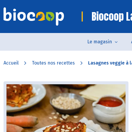
Biocoop L
Le magasin
Accueil
Toutes nos recettes
Lasagnes veggie à la