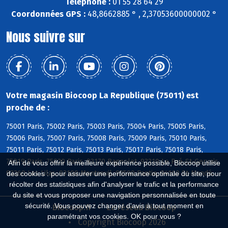
Téléphone :
01 55 28 64 29
Coordonnées GPS :
48,8662885 ° , 2,37053600000002 °
Nous suivre sur
Votre magasin Biocoop La Republique (75011) est
proche de :
75001 Paris, 75002 Paris, 75003 Paris, 75004 Paris, 75005 Paris,
75006 Paris, 75007 Paris, 75008 Paris, 75009 Paris, 75010 Paris,
75011 Paris, 75012 Paris, 75013 Paris, 75017 Paris, 75018 Paris,
75019 Paris, 75020 Paris, 93170 Bagnolet, 93310 Le Pré-St-Gervais,
Afin de vous offrir la meilleure expérience possible, Biocoop utilise
93260 Les Lilas, 93100 Montreuil, 93500 Pantin, 94160 St-Mandé
des cookies : pour assurer une performance optimale du site, pour
récolter des statistiques afin d'analyser le trafic et la performance
du site et vous proposer une navigation personnalisée en toute
sécurité. Vous pouvez changer d'avis à tout moment en
Biocoop.fr
Le réseau Biocoop
paramétrant vos cookies. OK pour vous ?
Copyright Biocoop 2026