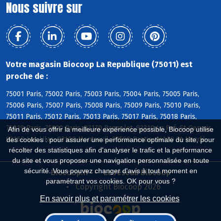
Nous suivre sur
Votre magasin Biocoop La Republique (75011) est
proche de :
75001 Paris, 75002 Paris, 75003 Paris, 75004 Paris, 75005 Paris,
75006 Paris, 75007 Paris, 75008 Paris, 75009 Paris, 75010 Paris,
75011 Paris, 75012 Paris, 75013 Paris, 75017 Paris, 75018 Paris,
75019 Paris, 75020 Paris, 93170 Bagnolet, 93310 Le Pré-St-Gervais,
Afin de vous offrir la meilleure expérience possible, Biocoop utilise
93260 Les Lilas, 93100 Montreuil, 93500 Pantin, 94160 St-Mandé
des cookies : pour assurer une performance optimale du site, pour
récolter des statistiques afin d'analyser le trafic et la performance
du site et vous proposer une navigation personnalisée en toute
sécurité. Vous pouvez changer d'avis à tout moment en
Biocoop.fr
Le réseau Biocoop
paramétrant vos cookies. OK pour vous ?
Copyright Biocoop 2026
En savoir plus et paramétrer les cookies