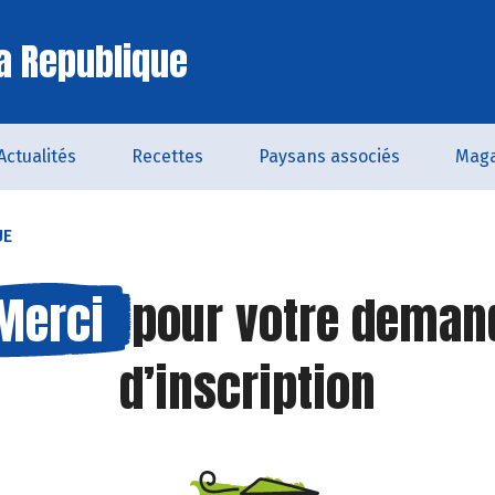
a Republique
Actualités
Recettes
Paysans associés
Maga
UE
Merci
pour votre deman
d’inscription