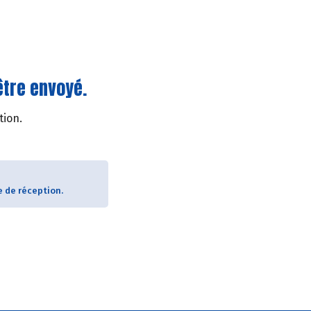
être envoyé.
tion.
e de réception.