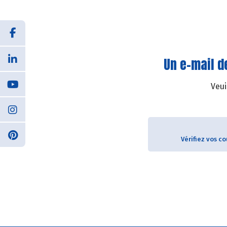
Un e-mail d
Veui
Vérifiez vos c