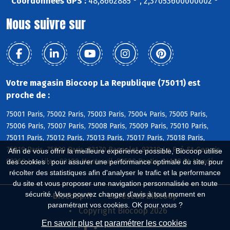
Coordonnées GPS :
48,8662885 ° , 2,37053600000002 °
Nous suivre sur
Votre magasin Biocoop La Republique (75011) est
proche de :
75001 Paris, 75002 Paris, 75003 Paris, 75004 Paris, 75005 Paris,
75006 Paris, 75007 Paris, 75008 Paris, 75009 Paris, 75010 Paris,
75011 Paris, 75012 Paris, 75013 Paris, 75017 Paris, 75018 Paris,
75019 Paris, 75020 Paris, 93170 Bagnolet, 93310 Le Pré-St-Gervais,
Afin de vous offrir la meilleure expérience possible, Biocoop utilise
93260 Les Lilas, 93100 Montreuil, 93500 Pantin, 94160 St-Mandé
des cookies : pour assurer une performance optimale du site, pour
récolter des statistiques afin d'analyser le trafic et la performance
du site et vous proposer une navigation personnalisée en toute
sécurité. Vous pouvez changer d'avis à tout moment en
Biocoop.fr
Le réseau Biocoop
paramétrant vos cookies. OK pour vous ?
Copyright Biocoop 2026
En savoir plus et paramétrer les cookies